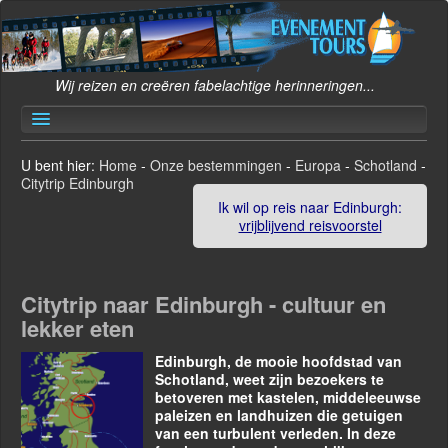
Wij reizen en creëren fabelachtige herinneringen...
Toggle
Navigation
Home
U bent hier:
Home
-
Onze bestemmingen
-
Europa
-
Schotland
-
Citytrip Edinburgh
Onze bestemmingen
Ik wil op reis naar Edinburgh:
Groeps- en Incentivebestemmingen
vrijblijvend reisvoorstel
Zakenreizen
Begeleide reizen
Citytrip naar Edinburgh - cultuur en
lekker eten
Contact
Edinburgh, de mooie hoofdstad van
Over ons
Schotland, weet zijn bezoekers te
betoveren met kastelen, middeleeuwse
paleizen en landhuizen die getuigen
van een turbulent verleden. In deze