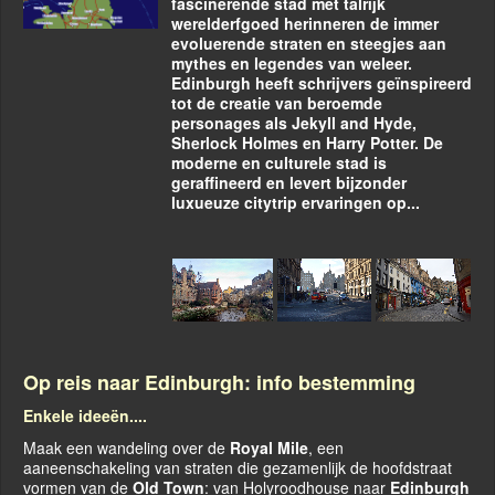
fascinerende stad met talrijk
werelderfgoed herinneren de immer
evoluerende straten en steegjes aan
mythes en legendes van weleer.
Edinburgh heeft schrijvers geïnspireerd
tot de creatie van beroemde
personages als Jekyll and Hyde,
Sherlock Holmes en Harry Potter. De
moderne en culturele stad is
geraffineerd en levert bijzonder
luxueuze citytrip ervaringen op...
Op reis naar Edinburgh: info bestemming
Enkele ideeën....
Maak een wandeling over de
Royal Mile
, een
aaneenschakeling van straten die gezamenlijk de hoofdstraat
vormen van de
Old Town
: van Holyroodhouse naar
Edinburgh