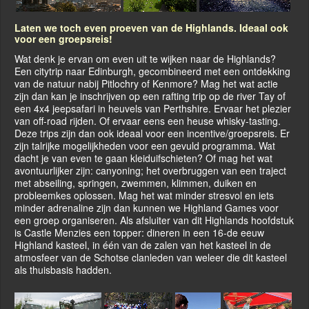
Laten we toch even proeven van de Highlands. Ideaal ook
voor een groepsreis!
Wat denk je ervan om even uit te wijken naar de Highlands?
Een citytrip naar Edinburgh, gecombineerd met een ontdekking
van de natuur nabij Pitlochry of Kenmore? Mag het wat actie
zijn dan kan je inschrijven op een rafting trip op de river Tay of
een 4x4 jeepsafari in heuvels van Perthshire. Ervaar het plezier
van off-road rijden. Of ervaar eens een heuse whisky-tasting.
Deze trips zijn dan ook ideaal voor een incentive/groepsreis. Er
zijn talrijke mogelijkheden voor een gevuld programma. Wat
dacht je van even te gaan kleiduifschieten? Of mag het wat
avontuurlijker zijn: canyoning; het overbruggen van een traject
met abseiling, springen, zwemmen, klimmen, duiken en
probleemkes oplossen. Mag het wat minder stresvol en iets
minder adrenaline zijn dan kunnen we Highland Games voor
een groep organiseren. Als afsluiter van dit Highlands hoofdstuk
is Castle Menzies een topper: dineren in een 16-de eeuw
Highland kasteel, in één van de zalen van het kasteel in de
atmosfeer van de Schotse clanleden van weleer die dit kasteel
als thuisbasis hadden.