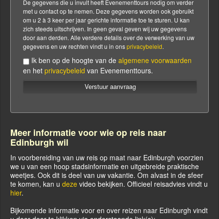
De gegevens die u invult heeft Evenementtours nodig om verder
met u contact op te nemen. Deze gegevens worden ook gebruikt
om u 2 à 3 keer per jaar gerichte informatie toe te sturen. U kan
zich steeds uitschrijven. In geen geval geven wij uw gegevens
door aan derden. Alle verdere details over de verwerking van uw
gegevens en uw rechten vindt u in ons
privacybeleid
.
Ik ben op de hoogte van de
algemene voorwaarden
en het
privacybeleid
van Evenementtours.
Verstuur aanvraag
Meer informatie voor wie op reis naar
Edinburgh wil
In voorbereiding van uw reis op maat naar Edinburgh voorzien
we u van een hoop stadsinformatie en uitgebreide praktische
weetjes. Ook dit is deel van uw vakantie. Om alvast in de sfeer
te komen, kan u
deze
video bekijken. Officieel reisadvies vindt u
hier
.
Bijkomende informatie voor en over reizen naar Edinburgh vindt
u door door te klikken via onderstaande link(s):